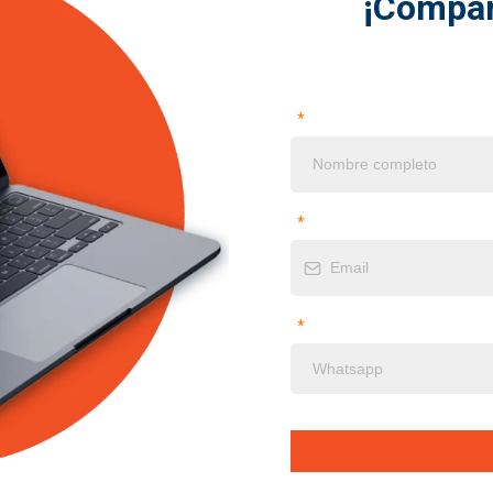
¡Compár
*
*
*