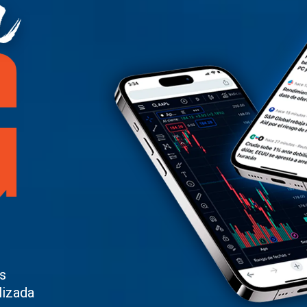
s
lizada