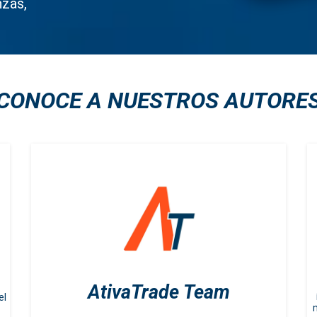
nzas,
CONOCE A NUESTROS AUTORE
AtivaTrade Team
el
m