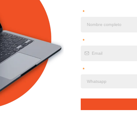
*
*
*