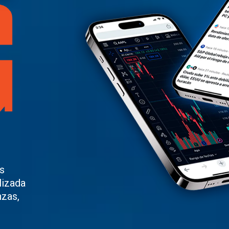
s
lizada
nzas,