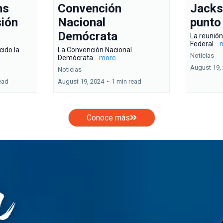
hs
Convención
Jacks
sión
Nacional
punto
Demócrata
La reunión
Federal
..
ido la
La Convención Nacional
Noticias
Demócrata
...more
August 19,
Noticias
ead
August 19, 2024
•
1 min read
Conoce más