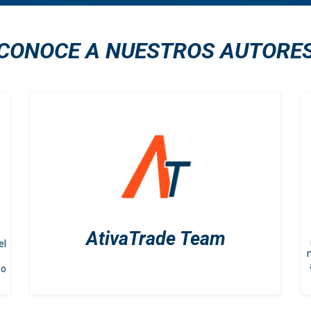
CONOCE A NUESTROS AUTORE
AtivaTrade Team
el
m
mo